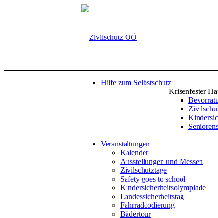
Hilfe zum Selbstschutz
Krisenfester Ha
Bevorrat
Zivilsch
Kindersic
Seniorens
Veranstaltungen
Kalender
Ausstellungen und Messen
Zivilschutztage
Safety goes to school
Kindersicherheitsolympiade
Landessicherheitstag
Fahrradcodierung
Bädertour