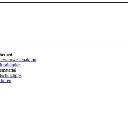
herheit
erwarnwestenaktion
ktorbänder
smaterial
tschutztipps
chüren