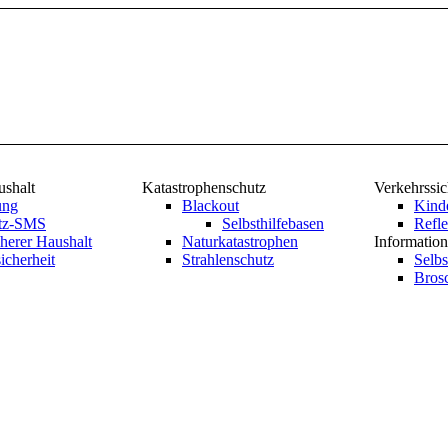
ushalt
Katastrophenschutz
Verkehrssic
ung
Blackout
Kind
utz-SMS
Selbsthilfebasen
Refle
herer Haushalt
Naturkatastrophen
Information
icherheit
Strahlenschutz
Selbs
Bros