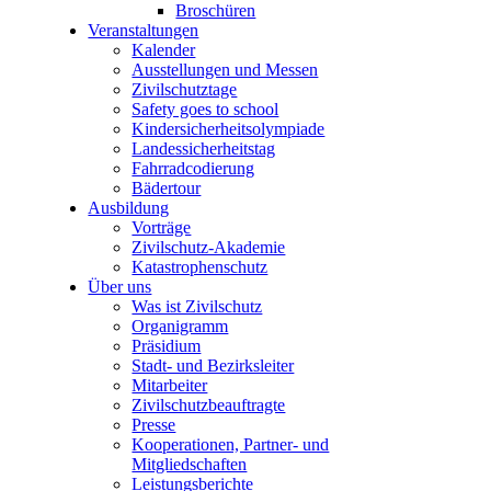
Broschüren
Veranstaltungen
Kalender
Ausstellungen und Messen
Zivilschutztage
Safety goes to school
Kindersicherheitsolympiade
Landessicherheitstag
Fahrradcodierung
Bädertour
Ausbildung
Vorträge
Zivilschutz-Akademie
Katastrophenschutz
Über uns
Was ist Zivilschutz
Organigramm
Präsidium
Stadt- und Bezirksleiter
Mitarbeiter
Zivilschutzbeauftragte
Presse
Kooperationen, Partner- und
Mitgliedschaften
Leistungsberichte