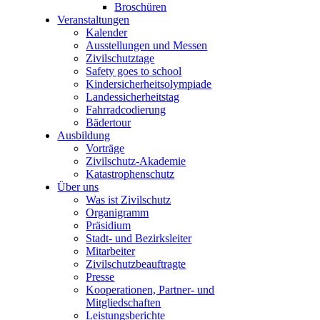
Broschüren
Veranstaltungen
Kalender
Ausstellungen und Messen
Zivilschutztage
Safety goes to school
Kindersicherheitsolympiade
Landessicherheitstag
Fahrradcodierung
Bädertour
Ausbildung
Vorträge
Zivilschutz-Akademie
Katastrophenschutz
Über uns
Was ist Zivilschutz
Organigramm
Präsidium
Stadt- und Bezirksleiter
Mitarbeiter
Zivilschutzbeauftragte
Presse
Kooperationen, Partner- und
Mitgliedschaften
Leistungsberichte