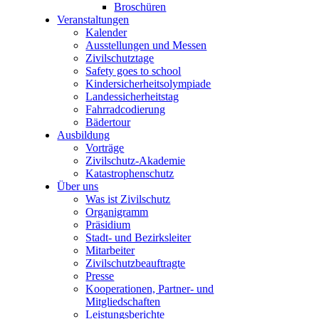
Broschüren
Veranstaltungen
Kalender
Ausstellungen und Messen
Zivilschutztage
Safety goes to school
Kindersicherheitsolympiade
Landessicherheitstag
Fahrradcodierung
Bädertour
Ausbildung
Vorträge
Zivilschutz-Akademie
Katastrophenschutz
Über uns
Was ist Zivilschutz
Organigramm
Präsidium
Stadt- und Bezirksleiter
Mitarbeiter
Zivilschutzbeauftragte
Presse
Kooperationen, Partner- und
Mitgliedschaften
Leistungsberichte