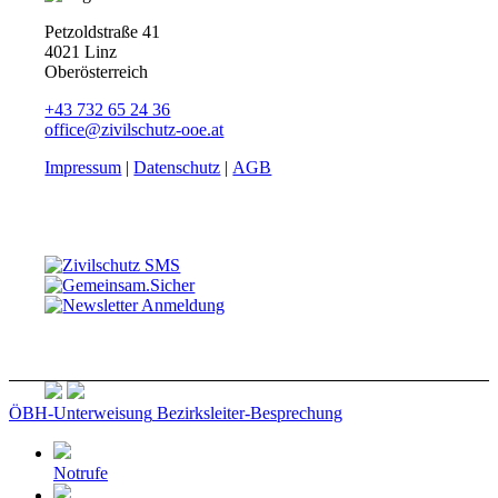
Petzoldstraße 41
4021 Linz
Oberösterreich
+43 732 65 24 36
office@zivilschutz-ooe.at
Impressum
|
Datenschutz
|
AGB
ÖBH-Unterweisung
Bezirksleiter-Besprechung
Notrufe