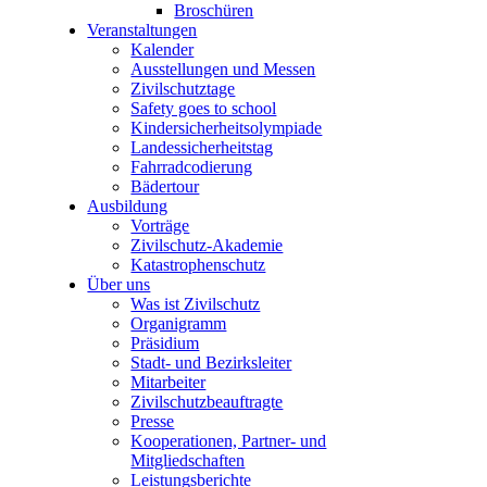
Broschüren
Veranstaltungen
Kalender
Ausstellungen und Messen
Zivilschutztage
Safety goes to school
Kindersicherheitsolympiade
Landessicherheitstag
Fahrradcodierung
Bädertour
Ausbildung
Vorträge
Zivilschutz-Akademie
Katastrophenschutz
Über uns
Was ist Zivilschutz
Organigramm
Präsidium
Stadt- und Bezirksleiter
Mitarbeiter
Zivilschutzbeauftragte
Presse
Kooperationen, Partner- und
Mitgliedschaften
Leistungsberichte