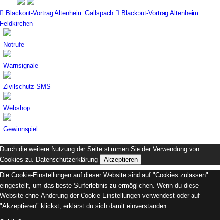
Blackout-Vortrag Altenheim Gallspach
Blackout-Vortrag Altenheim
Feldkirchen
Notrufe
Warnsignale
Zivilschutz-SMS
Webshop
Gewinnspiel
Durch die weitere Nutzung der Seite stimmen Sie der Verwendung von
Cookies zu.
Datenschutzerklärung
Akzeptieren
Die Cookie-Einstellungen auf dieser Website sind auf "Cookies zulassen"
eingestellt, um das beste Surferlebnis zu ermöglichen. Wenn du diese
Website ohne Änderung der Cookie-Einstellungen verwendest oder auf
"Akzeptieren" klickst, erklärst du sich damit einverstanden.