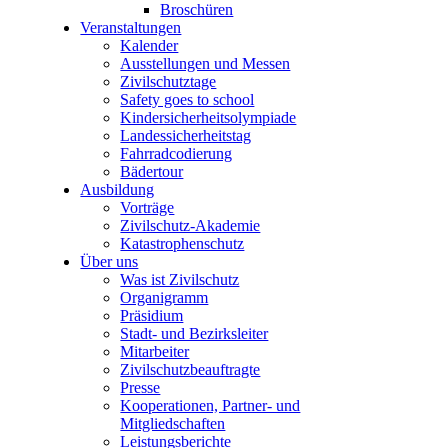
Broschüren
Veranstaltungen
Kalender
Ausstellungen und Messen
Zivilschutztage
Safety goes to school
Kindersicherheitsolympiade
Landessicherheitstag
Fahrradcodierung
Bädertour
Ausbildung
Vorträge
Zivilschutz-Akademie
Katastrophenschutz
Über uns
Was ist Zivilschutz
Organigramm
Präsidium
Stadt- und Bezirksleiter
Mitarbeiter
Zivilschutzbeauftragte
Presse
Kooperationen, Partner- und
Mitgliedschaften
Leistungsberichte