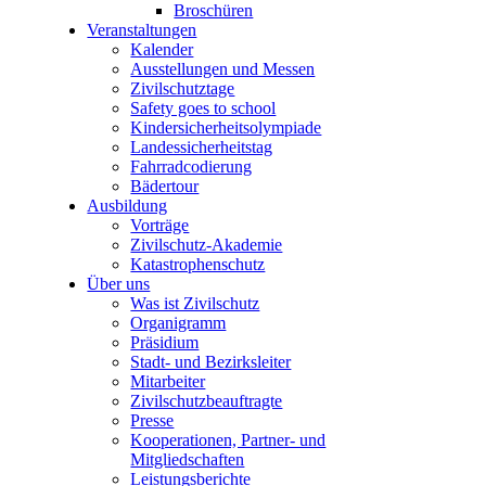
Broschüren
Veranstaltungen
Kalender
Ausstellungen und Messen
Zivilschutztage
Safety goes to school
Kindersicherheitsolympiade
Landessicherheitstag
Fahrradcodierung
Bädertour
Ausbildung
Vorträge
Zivilschutz-Akademie
Katastrophenschutz
Über uns
Was ist Zivilschutz
Organigramm
Präsidium
Stadt- und Bezirksleiter
Mitarbeiter
Zivilschutzbeauftragte
Presse
Kooperationen, Partner- und
Mitgliedschaften
Leistungsberichte