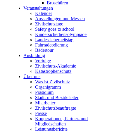
Broschüren
Veranstaltungen
Kalender
Ausstellungen und Messen
Zivilschutztage
Safety goes to school
Kindersicherheitsolympiade
Landessicherheitstag
Fahrradcodierung
Bädertour
Ausbildung
Vorträge
Zivilschutz-Akademie
Katastrophenschutz
Über uns
Was ist Zivilschutz
Organigramm
Präsidium
Stadt- und Bezirksleiter
Mitarbeiter
Zivilschutzbeauftragte
Presse
Kooperationen, Partner- und
Mitgliedschaften
Leistungsberichte