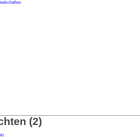
liedschaften
hten (2)
utz