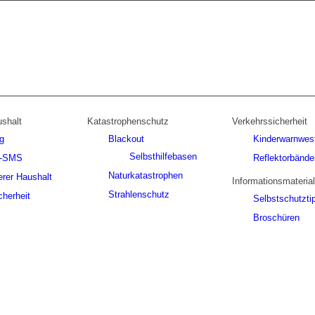
ushalt
Katastrophenschutz
Verkehrssicherheit
g
Blackout
Kinderwarnwes
Selbsthilfebasen
z-SMS
Reflektorbände
Naturkatastrophen
erer Haushalt
Informationsmaterial
Strahlenschutz
cherheit
Selbstschutzti
Broschüren