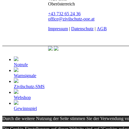
Oberösterreich
+43 732 65 24 36
office@zivilschutz-ooe.at
Impressum
|
Datenschutz
|
AGB
Notrufe
Warnsignale
Zivilschutz-SMS
Webshop
Gewinnspiel
Durch die weitere Nutzung der Seite stimmen Sie der Verwendung v
Die Cookie-Einstellungen auf dieser Website sind auf "Cookies zulas