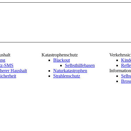
ushalt
Katastrophenschutz
Verkehrssic
ung
Blackout
Kind
utz-SMS
Selbsthilfebasen
Refle
herer Haushalt
Naturkatastrophen
Information
icherheit
Strahlenschutz
Selbs
Bros