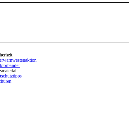
herheit
erwarnwestenaktion
ktorbänder
smaterial
tschutztipps
chüren