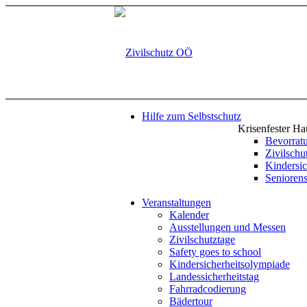
Hilfe zum Selbstschutz
Krisenfester Ha
Bevorrat
Zivilsch
Kindersic
Seniorens
Veranstaltungen
Kalender
Ausstellungen und Messen
Zivilschutztage
Safety goes to school
Kindersicherheitsolympiade
Landessicherheitstag
Fahrradcodierung
Bädertour