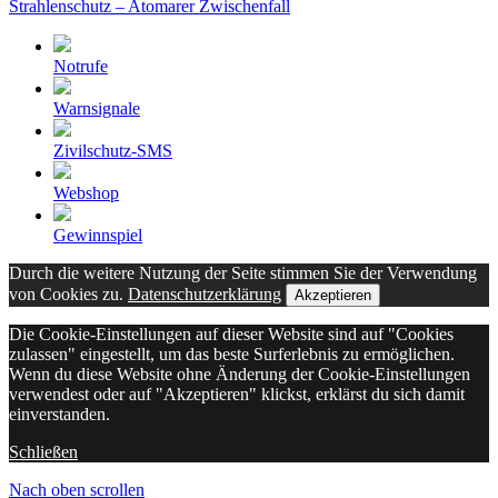
Strahlenschutz – Atomarer Zwischenfall
Notrufe
Warnsignale
Zivilschutz-SMS
Webshop
Gewinnspiel
Durch die weitere Nutzung der Seite stimmen Sie der Verwendung
von Cookies zu.
Datenschutzerklärung
Akzeptieren
Die Cookie-Einstellungen auf dieser Website sind auf "Cookies
zulassen" eingestellt, um das beste Surferlebnis zu ermöglichen.
Wenn du diese Website ohne Änderung der Cookie-Einstellungen
verwendest oder auf "Akzeptieren" klickst, erklärst du sich damit
einverstanden.
Schließen
Nach oben scrollen