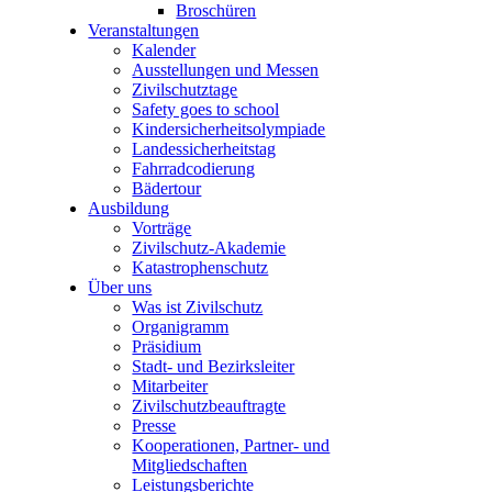
Broschüren
Veranstaltungen
Kalender
Ausstellungen und Messen
Zivilschutztage
Safety goes to school
Kindersicherheitsolympiade
Landessicherheitstag
Fahrradcodierung
Bädertour
Ausbildung
Vorträge
Zivilschutz-Akademie
Katastrophenschutz
Über uns
Was ist Zivilschutz
Organigramm
Präsidium
Stadt- und Bezirksleiter
Mitarbeiter
Zivilschutzbeauftragte
Presse
Kooperationen, Partner- und
Mitgliedschaften
Leistungsberichte