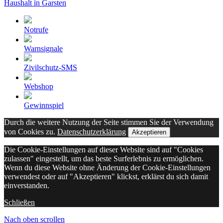
Haushalt in Garsten
Notrufe
Warnsignale
Zivilschutz-SMS
Webshop
Gewinnspiel
Durch die weitere Nutzung der Seite stimmen Sie der Verwendung
von Cookies zu.
Datenschutzerklärung
Akzeptieren
Die Cookie-Einstellungen auf dieser Website sind auf "Cookies
zulassen" eingestellt, um das beste Surferlebnis zu ermöglichen.
Wenn du diese Website ohne Änderung der Cookie-Einstellungen
verwendest oder auf "Akzeptieren" klickst, erklärst du sich damit
einverstanden.
Schließen
Nach oben scrollen