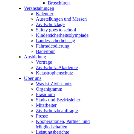
Broschüren
Veranstaltungen
Kalender
Ausstellungen und Messen
Zivilschutztage
Safety goes to school
Kindersicherheitsolympiade
Landessicherheitstag
Fahrradcodierung
Bädertour
Ausbildung
Vorträge
Zivilschutz-Akademie
Katastrophenschutz
Über uns
Was ist Zivilschutz
Organigramm
Präsidium
Stadt- und Bezirksleiter
Mitarbeiter
Zivilschutzbeauftragte
Presse
Kooperationen, Partner- und
Mitgliedschaften
Leistungsberichte