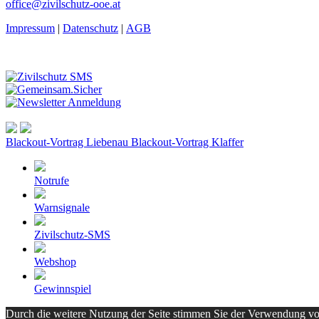
office@zivilschutz-ooe.at
Impressum
|
Datenschutz
|
AGB
Blackout-Vortrag Liebenau
Blackout-Vortrag Klaffer
Notrufe
Warnsignale
Zivilschutz-SMS
Webshop
Gewinnspiel
Durch die weitere Nutzung der Seite stimmen Sie der Verwendung v