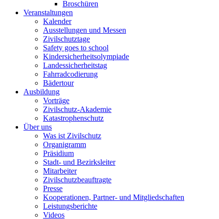
Broschüren
Veranstaltungen
Kalender
Ausstellungen und Messen
Zivilschutztage
Safety goes to school
Kindersicherheitsolympiade
Landessicherheitstag
Fahrradcodierung
Bädertour
Ausbildung
Vorträge
Zivilschutz-Akademie
Katastrophenschutz
Über uns
Was ist Zivilschutz
Organigramm
Präsidium
Stadt- und Bezirksleiter
Mitarbeiter
Zivilschutzbeauftragte
Presse
Kooperationen, Partner- und Mitgliedschaften
Leistungsberichte
Videos