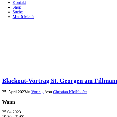
Kontakt
Shop
Suche
Menü
Menü
Blackout-Vortrag St. Georgen am Fillman
25. April 2023
/
in
Vortrag
/
von
Christian Kloibhofer
Wann
25.04.2023
19:30 - 21:00