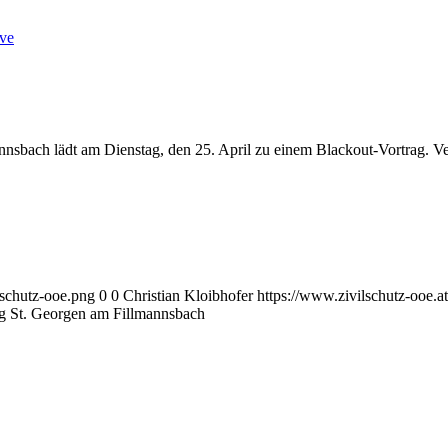
ve
sbach lädt am Dienstag, den 25. April zu einem Blackout-Vortrag. Ve
lschutz-ooe.png
0
0
Christian Kloibhofer
https://www.zivilschutz-ooe.a
g St. Georgen am Fillmannsbach