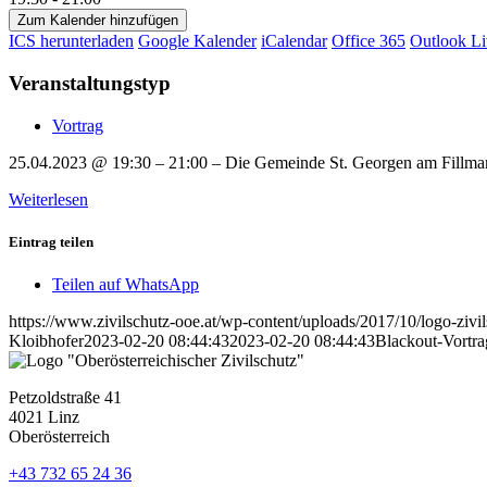
Zum Kalender hinzufügen
ICS herunterladen
Google Kalender
iCalendar
Office 365
Outlook Li
Veranstaltungstyp
Vortrag
25.04.2023 @ 19:30 – 21:00 – Die Gemeinde St. Georgen am Fillmann
Weiterlesen
Eintrag teilen
Teilen auf WhatsApp
https://www.zivilschutz-ooe.at/wp-content/uploads/2017/10/logo-zivi
Kloibhofer
2023-02-20 08:44:43
2023-02-20 08:44:43
Blackout-Vortra
Petzoldstraße 41
4021 Linz
Oberösterreich
+43 732 65 24 36