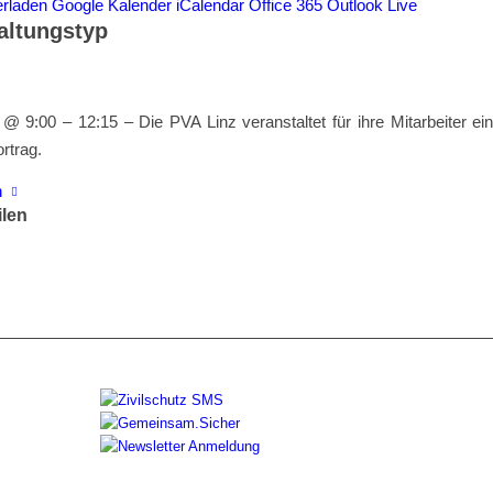
erladen
Google Kalender
iCalendar
Office 365
Outlook Live
altungstyp
@ 9:00 – 12:15 – Die PVA Linz veranstaltet für ihre Mitarbeiter ei
rtrag.
n
ilen