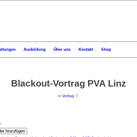
altungen
Ausbildung
Über uns
Kontakt
Shop
Blackout-Vortrag PVA Linz
/
in
Vortrag
22
5
er hinzufügen