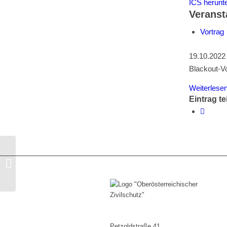
ICS herunt
Veranst
Vortrag
19.10.2022 
Blackout-Vo
Weiterlese
Eintrag te
Blackout-Vortrag Sozialhilfeverband
Gmunden
Petzoldstraße 41