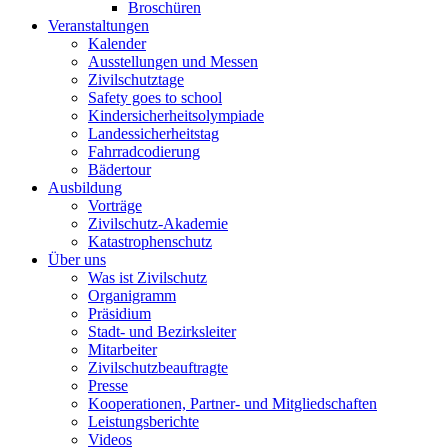
Broschüren
Veranstaltungen
Kalender
Ausstellungen und Messen
Zivilschutztage
Safety goes to school
Kindersicherheitsolympiade
Landessicherheitstag
Fahrradcodierung
Bädertour
Ausbildung
Vorträge
Zivilschutz-Akademie
Katastrophenschutz
Über uns
Was ist Zivilschutz
Organigramm
Präsidium
Stadt- und Bezirksleiter
Mitarbeiter
Zivilschutzbeauftragte
Presse
Kooperationen, Partner- und Mitgliedschaften
Leistungsberichte
Videos