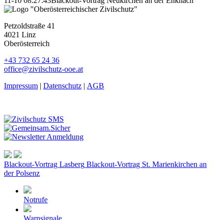
11-10 08:27:43
Blackout-Vortrag Neukirchen an der Enknach
Petzoldstraße 41
4021 Linz
Oberösterreich
+43 732 65 24 36
office@zivilschutz-ooe.at
Impressum
|
Datenschutz
|
AGB
Blackout-Vortrag Lasberg
Blackout-Vortrag St. Marienkirchen an
der Polsenz
Notrufe
Warnsignale