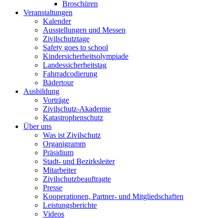
Broschüren
Veranstaltungen
Kalender
Ausstellungen und Messen
Zivilschutztage
Safety goes to school
Kindersicherheitsolympiade
Landessicherheitstag
Fahrradcodierung
Bädertour
Ausbildung
Vorträge
Zivilschutz-Akademie
Katastrophenschutz
Über uns
Was ist Zivilschutz
Organigramm
Präsidium
Stadt- und Bezirksleiter
Mitarbeiter
Zivilschutzbeauftragte
Presse
Kooperationen, Partner- und Mitgliedschaften
Leistungsberichte
Videos