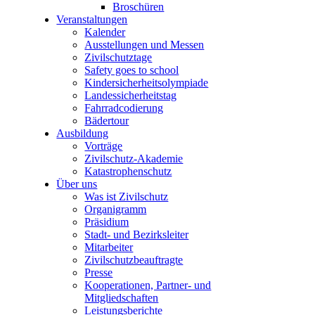
Broschüren
Veranstaltungen
Kalender
Ausstellungen und Messen
Zivilschutztage
Safety goes to school
Kindersicherheitsolympiade
Landessicherheitstag
Fahrradcodierung
Bädertour
Ausbildung
Vorträge
Zivilschutz-Akademie
Katastrophenschutz
Über uns
Was ist Zivilschutz
Organigramm
Präsidium
Stadt- und Bezirksleiter
Mitarbeiter
Zivilschutzbeauftragte
Presse
Kooperationen, Partner- und
Mitgliedschaften
Leistungsberichte