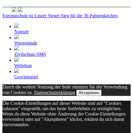
Europaschule ist Linzer Sieger
Sieg für die 3b Pabneukirchen
Notrufe
Warnsignale
Zivilschutz-SMS
Webshop
Gewinnspiel
Durch die weitere Nutzung der Seite stimmen Sie der Verwendung
von Cookies zu.
Datenschutzerklärung
Akzeptieren
Die Cookie-Einstellungen auf dieser Website sind auf "Cookies
zulassen" eingestellt, um das beste Surferlebnis zu ermöglichen.
Wenn du diese Website ohne Änderung der Cookie-Einstellungen
verwendest oder auf "Akzeptieren" klickst, erklärst du sich damit
einverstanden.