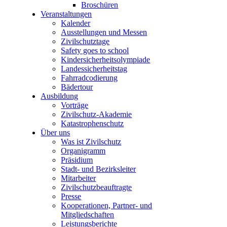
Broschüren
Veranstaltungen
Kalender
Ausstellungen und Messen
Zivilschutztage
Safety goes to school
Kindersicherheitsolympiade
Landessicherheitstag
Fahrradcodierung
Bädertour
Ausbildung
Vorträge
Zivilschutz-Akademie
Katastrophenschutz
Über uns
Was ist Zivilschutz
Organigramm
Präsidium
Stadt- und Bezirksleiter
Mitarbeiter
Zivilschutzbeauftragte
Presse
Kooperationen, Partner- und
Mitgliedschaften
Leistungsberichte