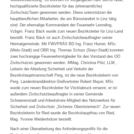
hochqualifizierte Bezirksleiter für das (ehrenamtliche)
ZivilschutzTeam gewonnen werden. Diese unterstützen die
hauptberuflichen Mitarbeiter, die am Bürostandort in Linz tätig
sind. Der ehemalige Kommandant der Feuerwehr Leonding,
Vzbgm. Franz Bäck wurde zum neuen Bezirksleiter für Linz-Land
bestellt. Franz Bäck ist auch Zivilschutzbeauftragter seiner
Heimatgemeinde. Mit FWVPRÄS BD Ing. Franz Humer, MSc.
(Wels-Stadt) und OBR Ing. Thomas Schurz (Steyr-Stadt) konnten
zwei hochrangige Feuerwehrmitglieder für den Vorstand des OÖ
Zivilschutzes gewonnen werden. MMag. Christina Pilsl, LLM.,
Leiterin der Abteilung Sicherheit und Verkehr der
Bezirkshauptmannschaft Perg, ist die neue Bezirksleiterin von
Perg. Landesbranddirektor-Stellvertreter Robert Mayer, MSc.
wurde zum neuen Bezirksleiter für Vöcklabruck ernannt, er ist
außerdem Zivilschutzbeauftragter in seiner Gemeinde
Schwanenstadt und Arbeitskreis-Mitglied des Netzwerkes für
Sicherheit und Zivilschutz „Sicheres Oberösterreich“. Zur neuen
Bezirksleiterin für Ried wurde die Bezirkshauptfrau von Ried,
Mag. Yvonne Weidenholzer bestellt.
Nach einer Überarbeitung des Anforderungsprofils für die