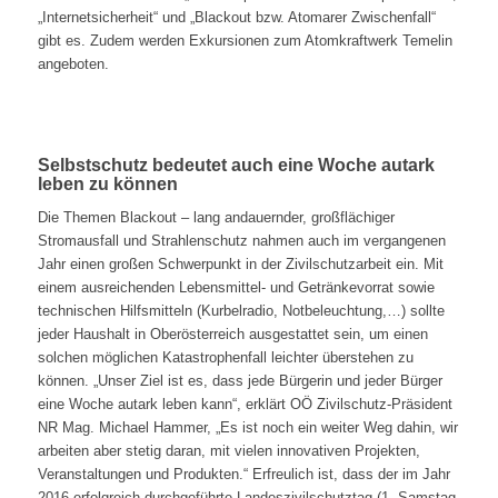
„Internetsicherheit“ und „Blackout bzw. Atomarer Zwischenfall“
gibt es. Zudem werden Exkursionen zum Atomkraftwerk Temelin
angeboten.
Selbstschutz bedeutet auch eine Woche autark
leben zu können
Die Themen Blackout – lang andauernder, großflächiger
Stromausfall und Strahlenschutz nahmen auch im vergangenen
Jahr einen großen Schwerpunkt in der Zivilschutzarbeit ein. Mit
einem ausreichenden Lebensmittel- und Getränkevorrat sowie
technischen Hilfsmitteln (Kurbelradio, Notbeleuchtung,…) sollte
jeder Haushalt in Oberösterreich ausgestattet sein, um einen
solchen möglichen Katastrophenfall leichter überstehen zu
können. „Unser Ziel ist es, dass jede Bürgerin und jeder Bürger
eine Woche autark leben kann“, erklärt OÖ Zivilschutz-Präsident
NR Mag. Michael Hammer, „Es ist noch ein weiter Weg dahin, wir
arbeiten aber stetig daran, mit vielen innovativen Projekten,
Veranstaltungen und Produkten.“ Erfreulich ist, dass der im Jahr
2016 erfolgreich durchgeführte Landeszivilschutztag (1. Samstag