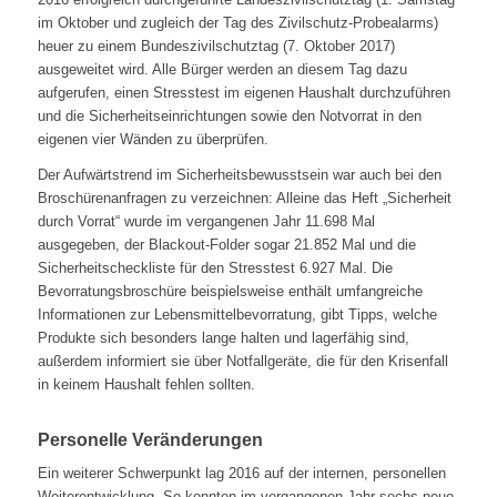
im Oktober und zugleich der Tag des Zivilschutz-Probealarms)
heuer zu einem Bundeszivilschutztag (7. Oktober 2017)
ausgeweitet wird. Alle Bürger werden an diesem Tag dazu
aufgerufen, einen Stresstest im eigenen Haushalt durchzuführen
und die Sicherheitseinrichtungen sowie den Notvorrat in den
eigenen vier Wänden zu überprüfen.
Der Aufwärtstrend im Sicherheitsbewusstsein war auch bei den
Broschürenanfragen zu verzeichnen: Alleine das Heft „Sicherheit
durch Vorrat“ wurde im vergangenen Jahr 11.698 Mal
ausgegeben, der Blackout-Folder sogar 21.852 Mal und die
Sicherheitscheckliste für den Stresstest 6.927 Mal. Die
Bevorratungsbroschüre beispielsweise enthält umfangreiche
Informationen zur Lebensmittelbevorratung, gibt Tipps, welche
Produkte sich besonders lange halten und lagerfähig sind,
außerdem informiert sie über Notfallgeräte, die für den Krisenfall
in keinem Haushalt fehlen sollten.
Personelle Veränderungen
Ein weiterer Schwerpunkt lag 2016 auf der internen, personellen
Weiterentwicklung. So konnten im vergangenen Jahr sechs neue,