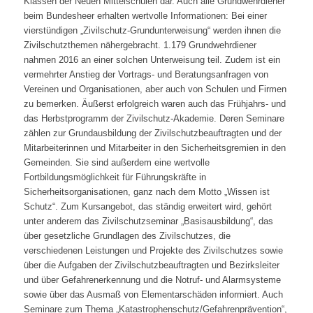
Klassen der Neuen Mittelschulen dar. Auch alle Grundwehrdiener
beim Bundesheer erhalten wertvolle Informationen: Bei einer
vierstündigen „Zivilschutz-Grundunterweisung“ werden ihnen die
Zivilschutzthemen nähergebracht. 1.179 Grundwehrdiener
nahmen 2016 an einer solchen Unterweisung teil. Zudem ist ein
vermehrter Anstieg der Vortrags- und Beratungsanfragen von
Vereinen und Organisationen, aber auch von Schulen und Firmen
zu bemerken. Äußerst erfolgreich waren auch das Frühjahrs- und
das Herbstprogramm der Zivilschutz-Akademie. Deren Seminare
zählen zur Grundausbildung der Zivilschutzbeauftragten und der
Mitarbeiterinnen und Mitarbeiter in den Sicherheitsgremien in den
Gemeinden. Sie sind außerdem eine wertvolle
Fortbildungsmöglichkeit für Führungskräfte in
Sicherheitsorganisationen, ganz nach dem Motto „Wissen ist
Schutz“. Zum Kursangebot, das ständig erweitert wird, gehört
unter anderem das Zivilschutzseminar „Basisausbildung“, das
über gesetzliche Grundlagen des Zivilschutzes, die
verschiedenen Leistungen und Projekte des Zivilschutzes sowie
über die Aufgaben der Zivilschutzbeauftragten und Bezirksleiter
und über Gefahrenerkennung und die Notruf- und Alarmsysteme
sowie über das Ausmaß von Elementarschäden informiert. Auch
Seminare zum Thema „Katastrophenschutz/Gefahrenprävention“,