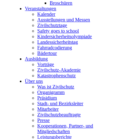
Broschüren
Veranstaltungen
Kalender
Ausstellungen und Messen
Zivilschutztage
Safety goes to school
Kindersicherheitsolympiade
Landessicherheitstag
Fahrradcodierung
Bädertour
Ausbildung
Vorträge
Zivilschutz-Akademie
Katastrophenschutz
Über uns
Was ist Zivilschutz
Organigramm
Präsidium
Stadt- und Bezirksleiter
Mitarbeiter
Zivilschutzbeauftragte
Presse
Kooperationen, Partner- und
Mitgliedschaften
Leistungsberichte