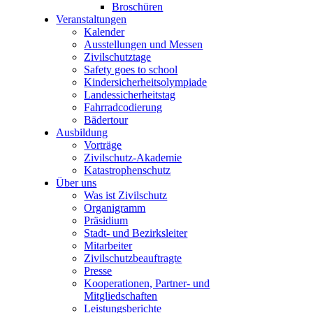
Broschüren
Veranstaltungen
Kalender
Ausstellungen und Messen
Zivilschutztage
Safety goes to school
Kindersicherheitsolympiade
Landessicherheitstag
Fahrradcodierung
Bädertour
Ausbildung
Vorträge
Zivilschutz-Akademie
Katastrophenschutz
Über uns
Was ist Zivilschutz
Organigramm
Präsidium
Stadt- und Bezirksleiter
Mitarbeiter
Zivilschutzbeauftragte
Presse
Kooperationen, Partner- und
Mitgliedschaften
Leistungsberichte