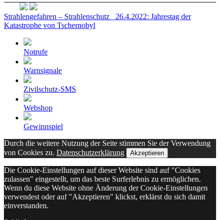
Strahlengefahren – Strahlenschutz
26.4.2022: Jahrestag der
Katastrophe von Tschernobyl
Notrufe
Warnsignale
Zivilschutz-SMS
Webshop
Gewinnspiel
Durch die weitere Nutzung der Seite stimmen Sie der Verwendung
von Cookies zu.
Datenschutzerklärung
Akzeptieren
Die Cookie-Einstellungen auf dieser Website sind auf "Cookies
zulassen" eingestellt, um das beste Surferlebnis zu ermöglichen.
Wenn du diese Website ohne Änderung der Cookie-Einstellungen
verwendest oder auf "Akzeptieren" klickst, erklärst du sich damit
einverstanden.